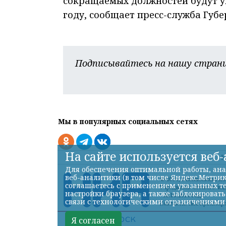
сокращаемых должностей будут уп
году, сообщает пресс-служба Губе
Подписывайтесь на нашу страни
Мы в популярных социальных сетях
На сайте используется веб
К
Для обеспечения оптимальной работы, ана
веб-аналитики (в том числе Яндекс.Метрик
© 2014, Использованы м
соглашаетесь с применением указанных те
Учредитель сетевого из
настройки браузера, а также заблокироват
30.10.2014 года
связи с технологическими ограничениями
Контакты: Ниа-Красноярск 
Я согласен