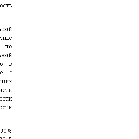
ость
ьной
тные
я по
ьной
мо в
ые с
ащих
асти
ести
ости
 90%