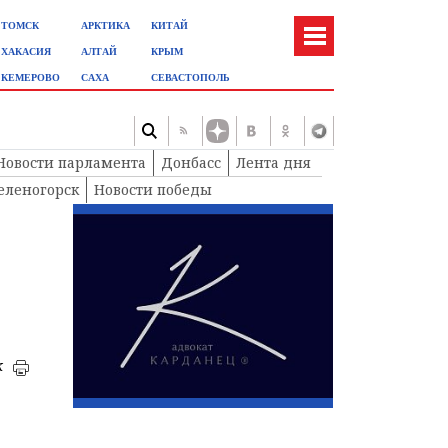
ТОМСК
АРКТИКА
КИТАЙ
ХАКАСИЯ
АЛТАЙ
КРЫМ
КЕМЕРОВО
САХА
СЕВАСТОПОЛЬ
Новости парламента
Донбасс
Лента дня
еленогорск
Новости победы
к