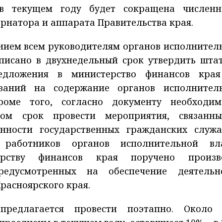
 в текущем году будет сокращена численн
рнатора и аппарата Правительства края.
нием всем руководителям органов исполнител
дписано в двухнедельный срок утвердить шта
едложения в министерство финансов кра
ваний на содержание органов исполнител
Кроме того, согласно документу необходи
твом срок провести мероприятия, связанн
нности государственных гражданских служ
работников органов исполнительной вл
ерству финансов края поручено произв
предусмотренных на обеспечение деятельн
расноярского края.
предлагается провести поэтапно. Около