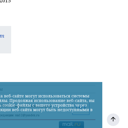
2015
am
ты
а веб-сайте могут использоваться системы
йлы. Продолжая использование веб-сайта, вы
cookie-файлы с вашего устройства через
ФС77-59710 выдано Роскомнадзором
нкции веб-сайта могут быть недоступными в
а редакции: nia12@yandex.ru