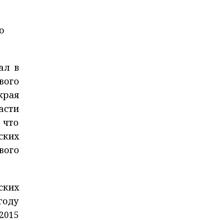
о
ал в
вого
края
асти
 что
ских
вого
ских
году
2015