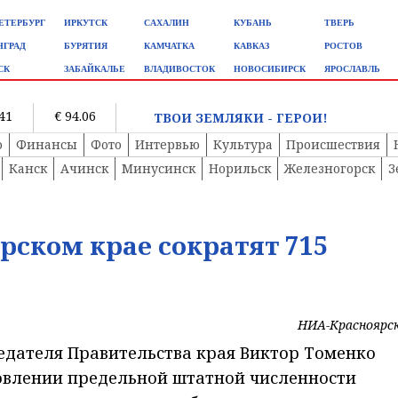
ЕТЕРБУРГ
ИРКУТСК
САХАЛИН
КУБАНЬ
ТВЕРЬ
НГРАД
БУРЯТИЯ
КАМЧАТКА
КАВКАЗ
РОСТОВ
СК
ЗАБАЙКАЛЬЕ
ВЛАДИВОСТОК
НОВОСИБИРСК
ЯРОСЛАВЛЬ
.41
€ 94.06
ТВОИ ЗЕМЛЯКИ - ГЕРОИ!
о
Финансы
Фото
Интервью
Культура
Происшествия
Канск
Ачинск
Минусинск
Норильск
Железногорск
З
ярском крае сократят 715
НИА-Красноярс
дателя Правительства края Виктор Томенко
овлении предельной штатной численности