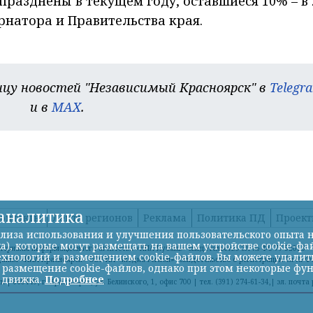
разднены в текущем году, оставшиеся 10% – в 
рнатора и Правительства края.
цу новостей "Независимый Красноярск" в
Telegr
и в
MAX
.
-аналитика
онтакты
Лента регионов
Реклама
Политика ПД
Проек
лиза использования и улучшения пользовательского опыта н
а), которые могут размещать на вашем устройстве cookie-фа
атериалы информационного агентства «НИА-Кубань» свидетельство ЭЛ № ФС 77-52023
хнологий и размещением cookie-файлов. Вы можете удалить 
дания «НИА-Красноярск» ООО ИА «Медиа-Регион» Свидетельство о регистрации Эл № 
ь размещение cookie-файлов, однако при этом некоторые фу
 движка.
Подробнее
| 660449, г. Красноярск, ул. Белинского, 1, офис 700 | тел. (391) 274-61-34,| эл. почт