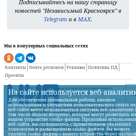
Подписывайтесь на нашу страницу
новостей "Независимый Красноярск" в
Telegram
и в
MAX
.
Мы в популярных социальных сетях
Контакты
Лента регионов
Реклама
Политика ПД
Проекты
© 2014, Использованы материалы информационного
На сайте используется веб-аналити
агентства «НИА-Кубань» свидетельство ЭЛ № ФС 77-
52023
Для обеспечения оптимальной работы, анализа
Учредитель сетевого издания «НИА-Красноярск» ООО
использования и улучшения пользовательского опыта на
ИА «Медиа-Регион» Свидетельство о регистрации Эл №
веб-сайте могут использоваться системы веб-аналитики 
ФС77-59710 выдано Роскомнадзором 30.10.2014
том числе Яндекс.Метрика), которые могут размещать н
года
вашем устройстве cookie-файлы. Продолжая использова
Контакты: Ниа-Красноярск | 660449, г. Красноярск, ул.
веб-сайта, вы соглашаетесь с применением указанных
Белинского, 1, офис 700 | тел. (391) 274-61-34,| эл.
технологий и размещением cookie-файлов. Вы можете
почта редакции: nia12@yandex.ru
удалить cookie-файлы с вашего устройства через настро