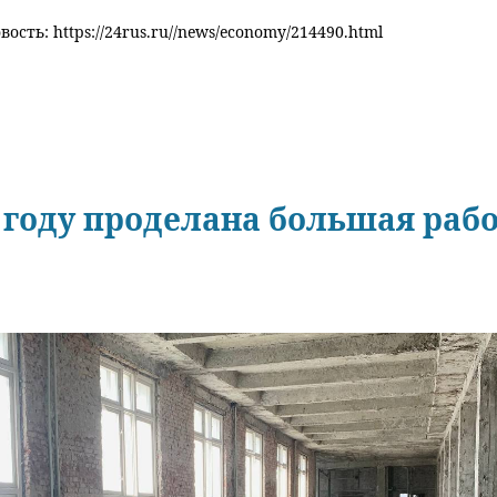
ость: https://24rus.ru//news/economy/214490.html
3 году проделана большая ра