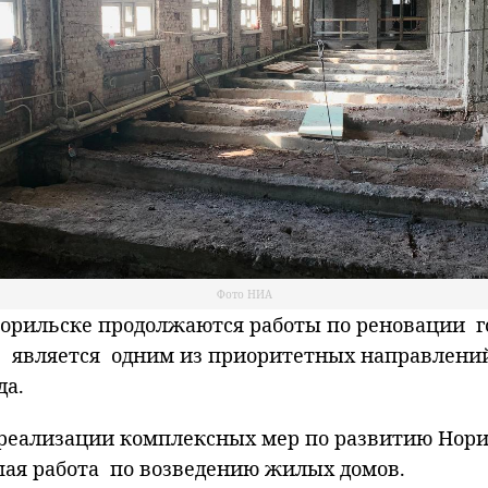
Фото НИА
рильске продолжаются работы по реновации го
в является одним из приоритетных направлени
да.
а реализации комплексных мер по развитию Нор
шая работа по возведению жилых домов.