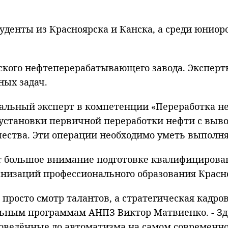
туденты из Красноярска и Канска, а среди юниор
ского нефтеперерабатывающего завода. Эксперт
ных задач.
альный эксперт в компетенции «Переработка не
у установки первичной переработки нефти с вы
ества. Эти операции необходимо уметь выполня
 большое внимание подготовке квалифицирован
низаций профессионального образования Красно
просто смотр талантов, а стратегическая кадров
альным программам АНПЗ Виктор Матвиенко. - З
оведённые до автоматизма на самом современно