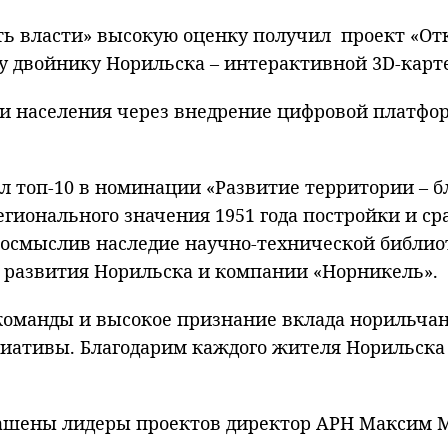
ть власти» высокую оценку получил проект «От
 двойнику Норильска – интерактивной 3D-карте
 и населения через внедрение цифровой платфо
 топ-10 в номинации «Развитие территории – б
егионального значения 1951 года постройки и с
ереосмыслив наследие научно-технической библи
 развития Норильска и компании «Норникель».
команды и высокое признание вклада норильчан 
иативы. Благодарим каждого жителя Норильска 
ашены лидеры проектов директор АРН Максим М