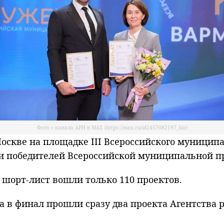
Фото с канала АРН в МАХ (https://max.ru/id2457082197_biz)
кве на площадке III Всероссийского муниципа
 и победителей Всероссийской муниципальной п
в шорт-лист вошли только 110 проектов.
а в финал прошли сразу два проекта Агентства 