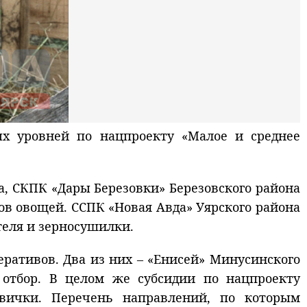
х уровней по нацпроекту «Малое и среднее
а, СКПК «Дары Березовки» Березовского района
ков овощей. ССПК «Новая Авда» Уярского района
теля и зерносушилки.
еративов. Два из них – «Енисей» Минусинского
 отбор. В целом же субсидии по нацпроекту
овички. Перечень направлений, по которым