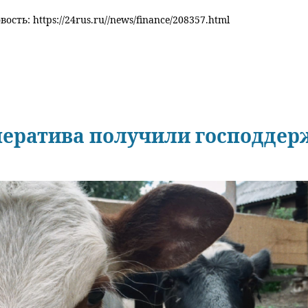
ость: https://24rus.ru//news/finance/208357.html
ератива получили господдерж