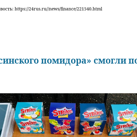
ость: https://24rus.ru//news/finance/221540.html
синского помидора» смогли 