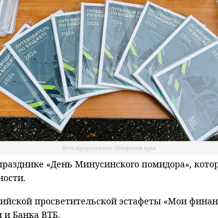
Фото предоставлено Минфином края
азднике «День Минусинского помидора», которы
ности.
ссийской просветительской эстафеты «Мои фина
 и Банка ВТБ.