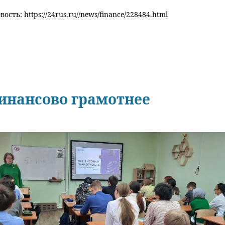
ость: https://24rus.ru//news/finance/228484.html
инансово грамотнее