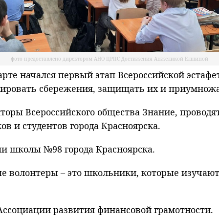
фото предоставлено директором АНО ЦРПС Достижения Анжеликой Елшиной
е начался первый этап Всероссийской эстафеты
мировать сбережения, защищать их и приумножа
оры Всероссийского общества Знание, проводят
в и студентов города Красноярска.
ми школы №98 города Красноярска.
е волонтеры – это школьники, которые изучают
ссоциации развития финансовой грамотности.