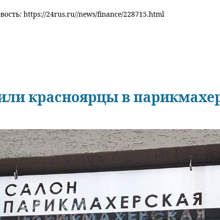
ость: https://24rus.ru//news/finance/228715.html
тили красноярцы в парикмахе