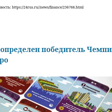
ость: https://24rus.ru//news/finance/236768.html
определен победитель Чемпи
ро