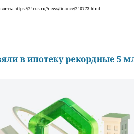
ость: https://24rus.ru//news/finance/240773.html
зяли в ипотеку рекордные 5 м