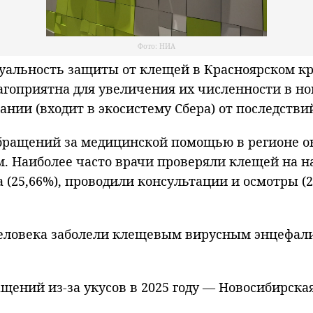
Фото: НИА
льность защиты от клещей в Красноярском кра
гоприятна для увеличения их численности в ново
нии (входит в экосистему Сбера) от последствий
бращений за медицинской помощью в регионе ок
. Наиболее часто врачи проверяли клещей на н
25,66%), проводили консультации и осмотры (20
 человека заболели клещевым вирусным энцефал
щений из-за укусов в 2025 году — Новосибирска