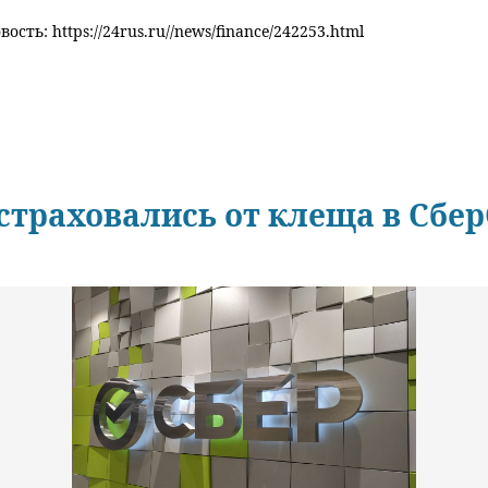
ость: https://24rus.ru//news/finance/242253.html
астраховались от клеща в Сбер