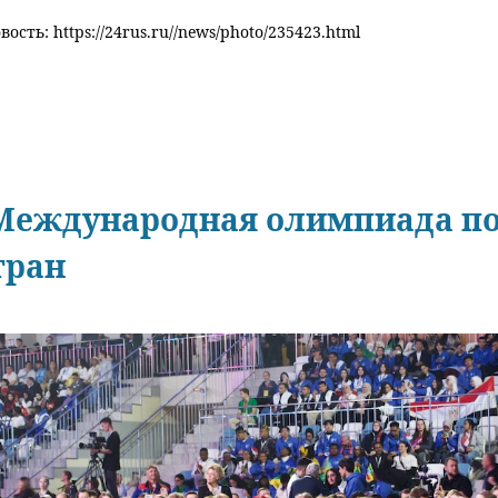
ость: https://24rus.ru//news/photo/235423.html
 Международная олимпиада по
тран