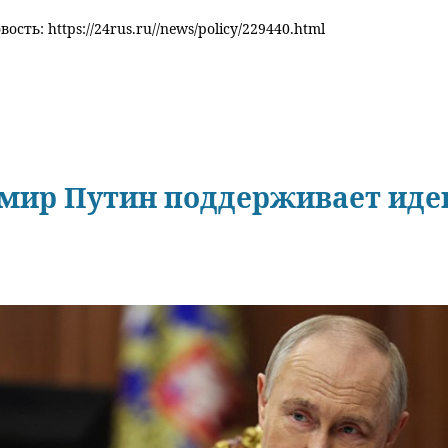
ость: https://24rus.ru//news/policy/229440.html
имир Путин поддерживает иде