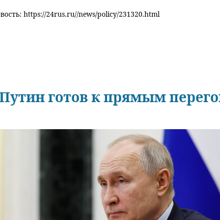
ость: https://24rus.ru//news/policy/231320.html
Путин готов к прямым перег