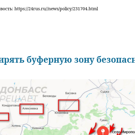
ость: https://24rus.ru//news/policy/231704.html
рять буферную зону безопасн