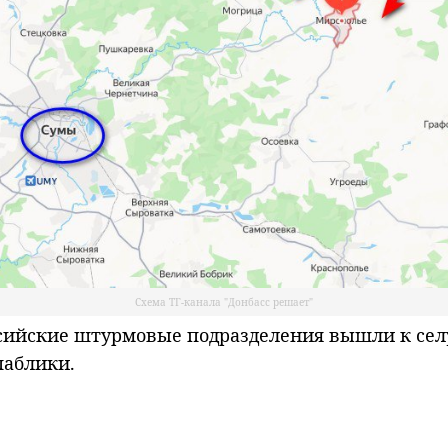
Схема ТГ-канала "Донбасс решает"
ийские штурмовые подразделения вышли к селу
паблики.