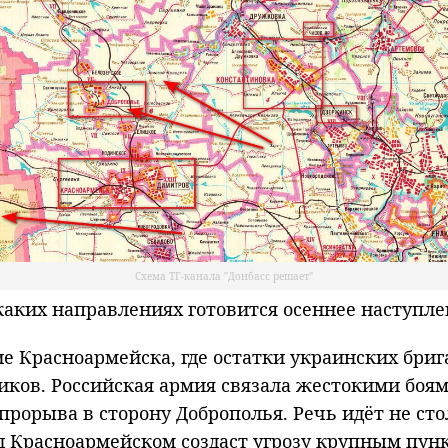
Схема ТГ-канала "Донбасс решает"
ких направлениях готовится осеннее наступле
Красноармейска, где остатки украинских бригад
ков. Российская армия связала жестокими боям
прорыва в сторону Доброполья. Речь идёт не сто
од Красноармейском создаст угрозу крупным пун