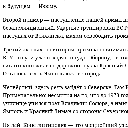
в будущем — Изюму.
Второй пример — наступление нашей армии под
безапелляционный. Ударные группировки ВС РФ
наступая от Волчанска, махом освободить гро
Третий «ключ», на котором приковано вниман
ВСУ по сути уже отходят оттуда. Оборону, несо
гигантского железнодорожного узла Красный Ли
Осталось взять Ямполь южнее города.
Четвёртый: здесь речь зайдёт о Северске. Там
Примечательно: несмотря на то, что до 1973 г
училище учился поэт Владимир Сосюра, а нынче
Ямполь и Красный Лиман со стороны Северского
Пятый: Константиновка — это мощнейший узел