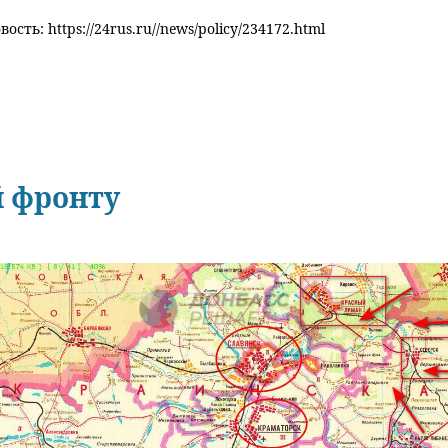
ость: https://24rus.ru//news/policy/234172.html
й фронту