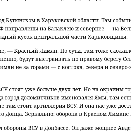
 Купянском в Харьковской области. Там событи
 направлены на Балаклею и севернее — на Вели
мадный кусок центральной части Харьковщины.
ие, — Красный Лиман. По сути, там тоже сложи
мненно, будут выстраивать по правому берегу Се
ман не за горами — с востока, севера и северо-
 ВСУ стоят уже больше двух лет. Но на окраины 
ода город доломитчиков именовался Ямы, там ест
 там стоит артиллерия ВСУ. И она нас уже доста
 Донца. Зеркально: оборона в Красном Лимане в
 обороны ВСУ в Донбассе. Он даже мощнее Авде