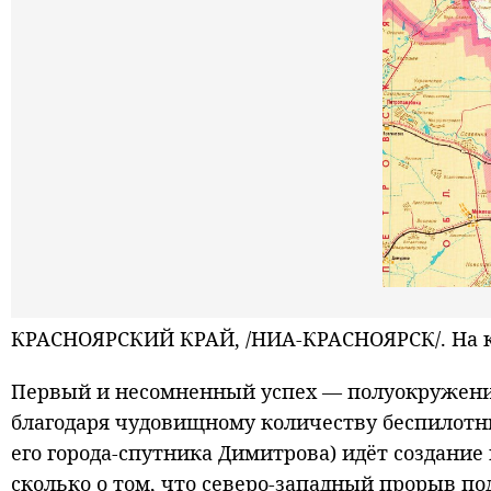
КРАСНОЯРСКИЙ КРАЙ, /НИА-КРАСНОЯРСК/. На ка
Первый и несомненный успех — полуокружение 
благодаря чудовищному количеству беспилотни
его города-спутника Димитрова) идёт создание 
сколько о том, что северо-западный прорыв п