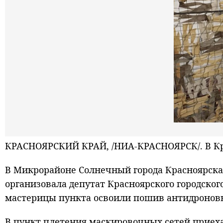
КРАСНОЯРСКИЙ КРАЙ, /НИА-КРАСНОЯРСК/. В Кра
В Микрорайоне Солнечный города Красноярска 
организовала депутат Красноярского городског
мастерицы пункта освоили пошив антидроновых
В пункт плетения маскировочных сетей приех