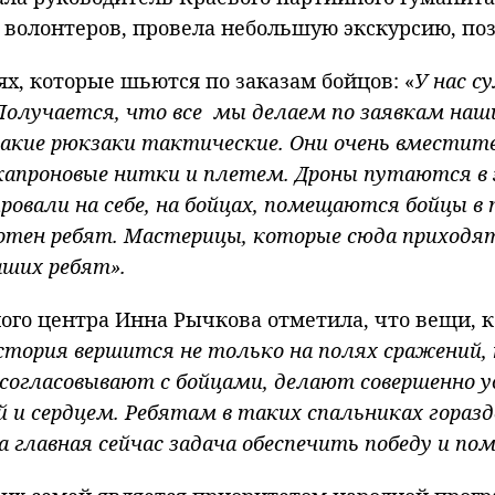
 волонтеров, провела небольшую экскурсию, по
ях, которые шьются по заказам бойцов: «
У нас с
. Получается, что все мы делаем по заявкам на
такие рюкзаки тактические. Они очень вместите
апроновые нитки и плетем. Дроны путаются в 
тировали на себе, на бойцах, помещаются бойцы
отен ребят. Мастерицы, которые сюда приходя
аших ребят».
ого центра Инна Рычкова отметила, что вещи, 
история вершится не только на полях сражений,
огласовывают с бойцами, делают совершенно у
и сердцем. Ребятам в таких спальниках гораздо
ша главная сейчас задача обеспечить победу и п