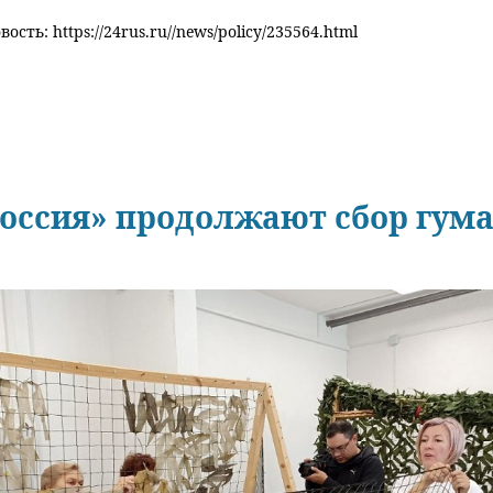
ость: https://24rus.ru//news/policy/235564.html
Россия» продолжают сбор гум