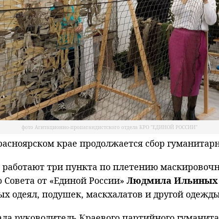
фото Агитационно-пропагандистского отдела КРО "ЕДИНОЙ РОССИИ"
сноярском крае продолжается сбор гуманитарн
работают три пункта по плетению маскировочны
о Совета от «Единой России»
Людмила Ильиных
 одеял, подушек, маскхалатов и другой одежды
ала руководитель Краевого партийного гуманит