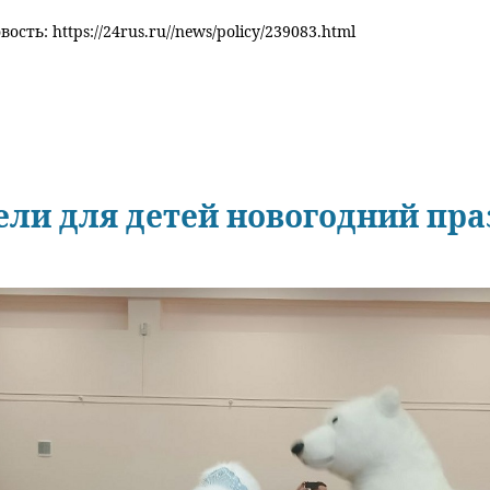
ость: https://24rus.ru//news/policy/239083.html
ли для детей новогодний пр