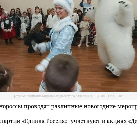
фото Агитационно-пропагандистского отдела КРО "ЕДИНОЙ РОССИИ"
россы проводят различные новогодние меропри
партии «Единая Россия» участвуют в акциях «Де