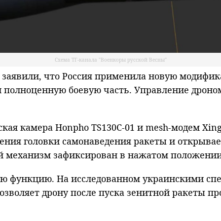
Схема ТГ-канала "Военкоры русской Весны"
аявили, что Россия применила новую модифика
и полноценную боевую часть. Управление дроно
ская камера Honpho TS130C-01 и mesh-модем Xin
дения головки самонаведения ракеты и открыва
ой механизм зафиксирован в нажатом положении
ую функцию. На исследованном украинскими сп
позволяет дрону после пуска зенитной ракеты п