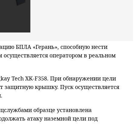
цию БПЛА «Герань», способную нести
м осуществляется оператором в реальном
gkay Tech XK-F358. При обнаружении цели
ет защитную крышку. Пуск осуществляется
.
ецслужбами образце установлена
родолжать атаку наземной цели под