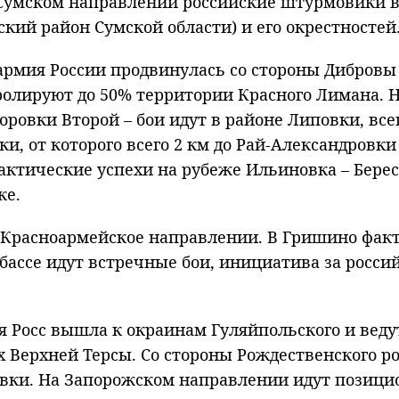
умском направлении российские штурмовики вы
ский район Сумской области) и его окрестностей
рмия России продвинулась со стороны Дибровы в
ролируют до 50% территории Красного Лимана. Н
овки Второй – бои идут в районе Липовки, всег
и, от которого всего 2 км до Рай-Александровки
актические успехи на рубеже Ильиновка – Бере
ке.
а Красноармейское направлении. В Гришино фак
ассе идут встречные бои, инициатива за росси
 Росс вышла к окраинам Гуляйпольского и веду
х Верхней Терсы. Со стороны Рождественского 
вки. На Запорожском направлении идут позицио