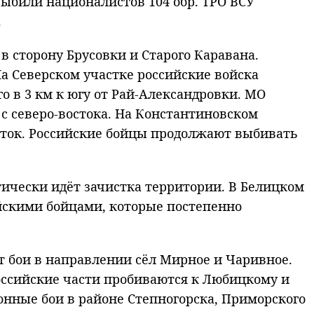
били националистов 104 обр. ТРО ВСУ
.
 сторону Брусовки и Старого Каравана.
а Северском участке российские войска
о в 3 км к югу от Рай-Александровки. МО
 с северо-востока. На Константиновском
сток. Российские бойцы продолжают выбивать
тически идёт зачистка территории. В Белицком
йскими бойцами, которые постепенно
т бои в направлении сёл Мирное и Чаривное.
российские части пробиваются к Любицкому и
нные бои в районе Степногорска, Приморского