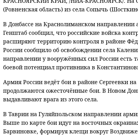
КРАСНОЯРСКИЙ КРАЙ, /НИА-КРАСНОЯРСК/. На С
(Ровненская область) из села Сопычь (Шосткин
В Донбассе на Краснолиманском направлении а
Генштаб сообщил, что российские войска конт
расширяют территорию контроля в районе Фёдор
России сообщило об освобождении села Каленик
направлении у вооружённых сил России есть т
боевой потенциал противника в Константинов
Армия России ведёт бои в районе Сергеевки н
продолжаются ожесточённые бои. В Новом Донб
выдавливают врага из этого села.
В Таврии на Гуляйпольском направлении армия
Выше по карте бои идут на восточных окраина
Барвиновке, формируя клещи вокруг Воздвиже