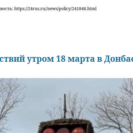
ость: https://24rus.ru//news/policy/241848.html
твий утром 18 марта в Донба