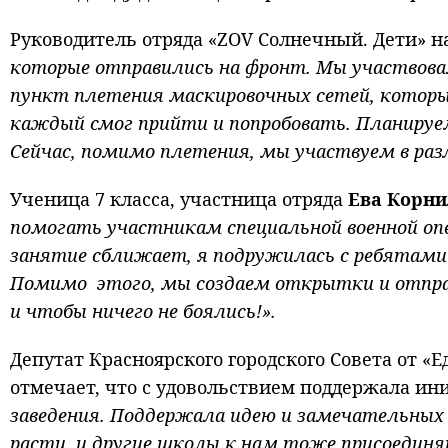
Руководитель отряда «ZОV Солнечный. Дети» 
которые отправились на фронт. Мы участвовал
пункт плетения маскировочных сетей, котор
каждый смог прийти и попробовать. Планируем
Сейчас, помимо плетения, мы участвуем в раз
Ученица 7 класса, участница отряда
Ева Корни
помогать участникам специальной военной оп
занятие сближает, я подружилась с ребятами
Помимо этого, мы создаем открытки и отправ
и чтобы ничего не боялись!».
Депутат Красноярского городского Совета от 
отмечает, что с удовольствием поддержала ин
заведения. Поддержала идею и замечательных 
расти, и другие школы к нам тоже присоединя