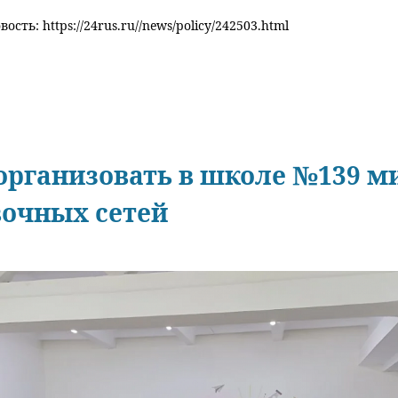
ость: https://24rus.ru//news/policy/242503.html
рганизовать в школе №139 м
вочных сетей