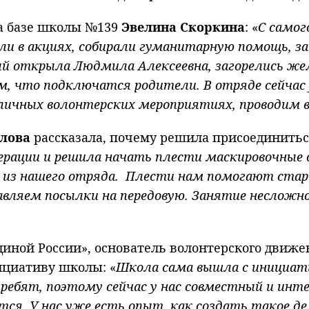
на базе школы №139
Эвелина Скоркина
: «
С самог
и в акциях, собирали гуманитарную помощь, з
ый открыла Людмила Алексеевна, загорелись ж
, что подключатся родители. В отряде сейчас 
личных волонтерских мероприятиях, проводим вс
лова
рассказала, почему решила присоединитьс
ерации и решила начать плести маскировочные 
 из нашего отряда. Плести нам помогают стар
ляем посылки на передовую. Занятие несложно
«Единой России», основатель волонтерского дв
ициативу школы: «
Школа сама вышла с инициатив
ребят, поэтому сейчас у нас совместный и инт
тся. У нас уже есть опыт, как создать такое 