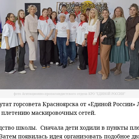
фото Агитационно-пропагандистского отдела КРО "ЕДИНОЙ РОССИИ"
ат горсовета Красноярска от «Единой России»
 плетению маскировочных сетей.
ство школы. Сначала дети ходили в пункты плет
Затем появилась идея организовать подобное д