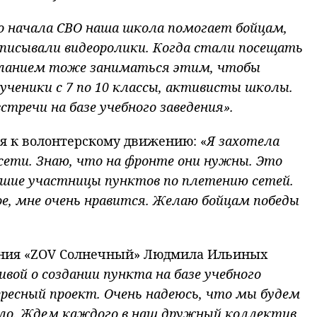
о начала СВО наша школа помогает бойцам,
аписывали видеоролики. Когда стали посещать
еланием тоже заниматься этим, чтобы
ученики с 7 по 10 классы, активисты школы.
тречи на базе учебного заведения».
я к волонтерскому движению: «
Я захотела
сети. Знаю, что на фронте они нужны. Это
шие участницы пунктов по плетению сетей.
е, мне очень нравится. Желаю бойцам победы
ижения «ZOV Солнечный» Людмила Ильиных
ой о создании пункта на базе учебного
ересный проект. Очень надеюсь, что мы будем
дело. Ждем каждого в наш дружный коллектив