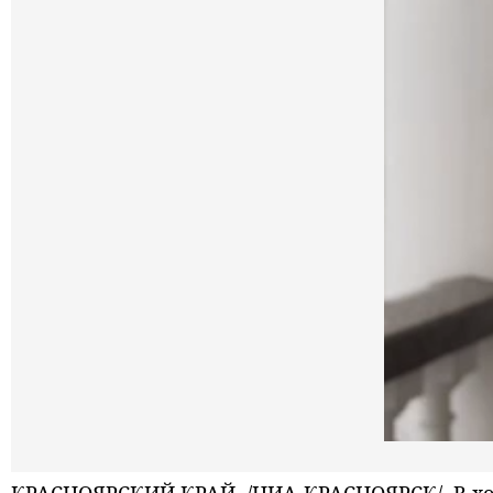
КРАСНОЯРСКИЙ КРАЙ, /НИА-КРАСНОЯРСК/. В ход