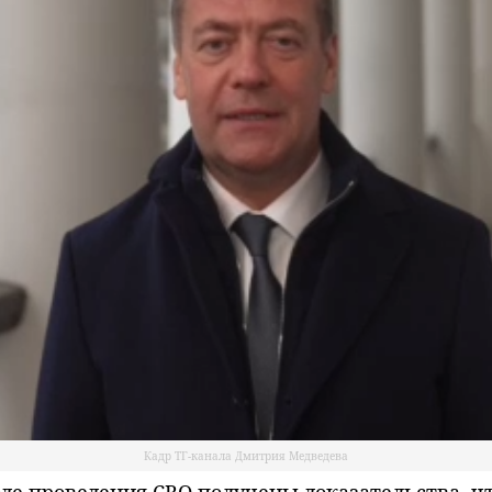
Кадр ТГ-канала Дмитрия Медведева
е проведения СВО получены доказательства, чт