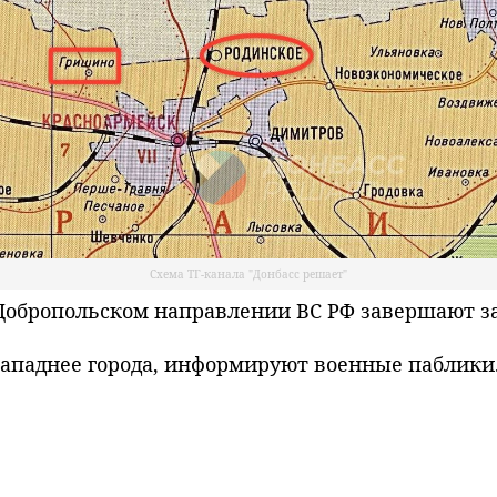
Схема ТГ-канала "Донбасс решает"
обропольском направлении ВС РФ завершают за
ападнее города, информируют военные паблики