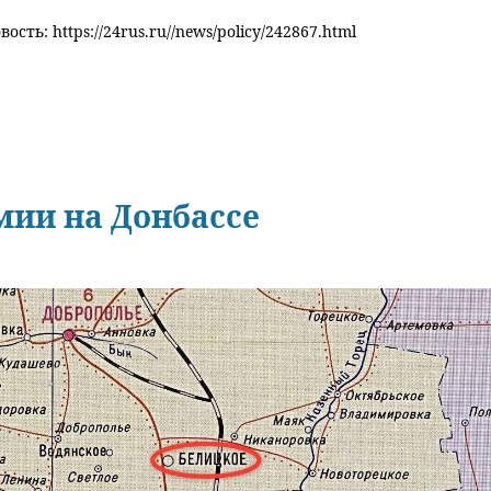
ость: https://24rus.ru//news/policy/242867.html
мии на Донбассе