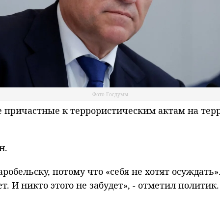
Фото Госдумы
причастные к террористическим актам на терри
н.
аробельску, потому что «себя не хотят осуждать»
т. И никто этого не забудет», - отметил политик.