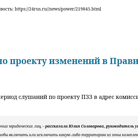
ость: https://24rus.ru//news/power/219845.html
о проекту изменений в Прав
риод слушаний по проекту ПЗЗ в адрес комисси
зных юридических лиц, –
рассказала Юлия Соловарова, руководитель 
тобы включить или исключить какую-либо территорию из зоны компле