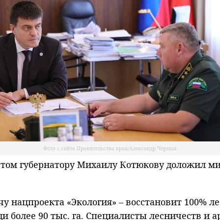
Фото с сайта Правительства края/Александр Черных
ом губернатору Михаилу Котюкову доложил мин
у нацпроекта «Экология» – восстановит 100% ле
и более 90 тыс. га. Специалисты лесничеств и 