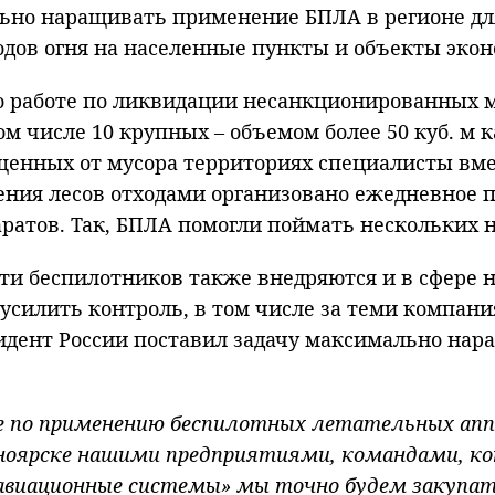
но наращивать применение БПЛА в регионе для
ходов огня на населенные пункты и объекты эко
о работе по ликвидации несанкционированных ме
ом числе 10 крупных – объемом более 50 куб. м к
ищенных от мусора территориях специалисты в
ения лесов отходами организовано ежедневное 
атов. Так, БПЛА помогли поймать нескольких н
ти беспилотников также внедряются и в сфере н
т усилить контроль, в том числе за теми компа
зидент России поставил задачу максимально на
е по применению беспилотных летательных аппа
сноярске нашими предприятиями, командами, ко
авиационные системы» мы точно будем закупат