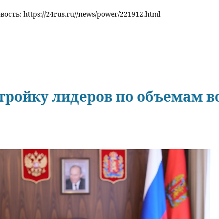
ость: https://24rus.ru//news/power/221912.html
тройку лидеров по объемам в