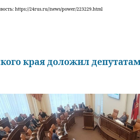
ость: https://24rus.ru//news/power/223229.html
кого края доложил депутатам