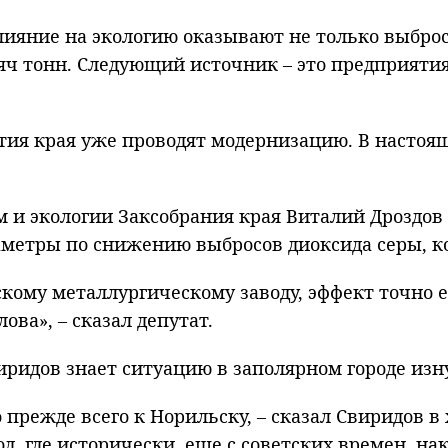
лияние на экологию оказывают не только выбро
ч тонн. Следующий источник – это предприятия 
тия края уже проводят модернизацию. В настоя
 и экологии Заксобрания края Виталий Дроздов 
аметры по снижению выбросов диоксида серы, к
скому металлургическому заводу, эффект точно 
лова»,
–
сказал депутат.
ридов знает ситуацию в заполярном городе изн
 прежде всего к Норильску,
–
сказал Свиридов в 
од, где исторически, еще с советских времен, н