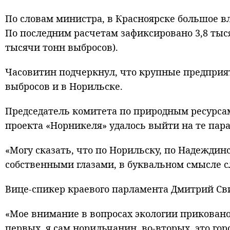
По словам министра, в Красноярске большое в
По последним расчетам зафиксировано 3,8 тыся
тысячи тонн выбросов).
Часовитин подчеркнул, что крупные предприя
выбросов и в Норильске.
Председатель комитета по природным ресурсам
проекта «Норникеля» удалось выйти на те пар
«Могу сказать, что по Норильску, по Надеждин
собственными глазами, в буквальном смысле с
Вице-спикер краевого парламента Дмитрий Сви
«Мое внимание в вопросах экологии приковано
первых, я сам норильчанин, во-вторых, это гор