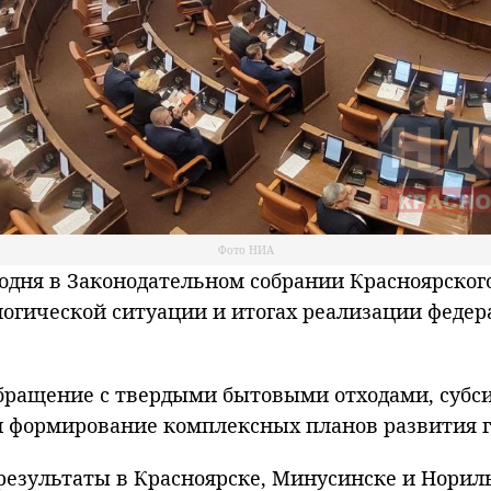
Фото НИА
ня в Законодательном собрании Красноярского
логической ситуации и итогах реализации федер
обращение с твердыми бытовыми отходами, субс
и формирование комплексных планов развития г
результаты в Красноярске, Минусинске и Нориль