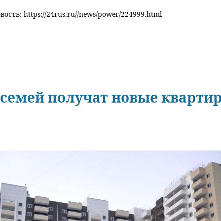
ость: https://24rus.ru//news/power/224999.html
0 семей получат новые кварти