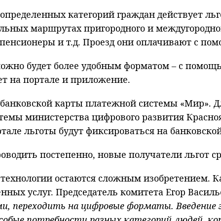
 определенных категорий граждан действует льг
ьных маршрутах пригородного и междугородного
 пенсионеры и т.д. Проезд они оплачивают с п
можно будет более удобным форматом – с помощ
ет на портале и приложение.
 банковской карты платежной системы «Мир». Дл
темы министерства цифрового развития Красноя
ртале льготы будут фиксироваться на банковской
роводить постепенно, новые получатели льгот с
технологии остаются сложным изобретением. Ка
нных услуг. Председатель комитета Егор Василь
и, переходить на цифровые форматы. Введение 
особые потребности разных категорий людей, к