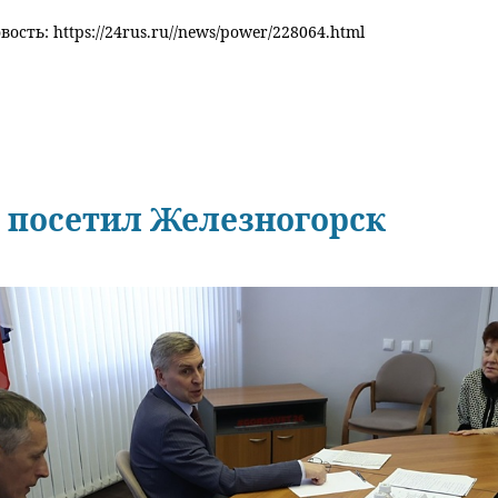
ость: https://24rus.ru//news/power/228064.html
 посетил Железногорск