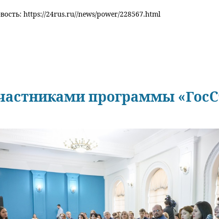
ость: https://24rus.ru//news/power/228567.html
участниками программы «ГосС