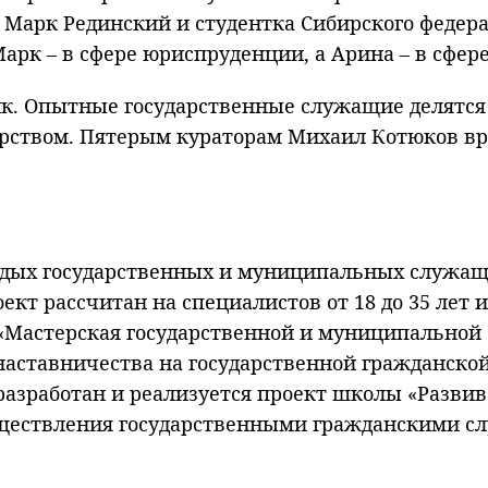
а Марк Рединский и студентка Сибирского федер
Марк – в сфере юриспруденции, а Арина – в сф
ик. Опытные государственные служащие делятс
рством. Пятерым кураторам Михаил Котюков вр
дых государственных и муниципальных служащи
кт рассчитан на специалистов от 18 до 35 лет 
«Мастерская государственной и муниципально
 наставничества на государственной гражданско
разработан и реализуется проект школы «Развив
уществления государственными гражданскими с