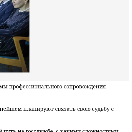
ммы профессионального сопровождения
ьнейшем планируют связать свою судьбу с
й путь на госслужбе, с какими сложностями