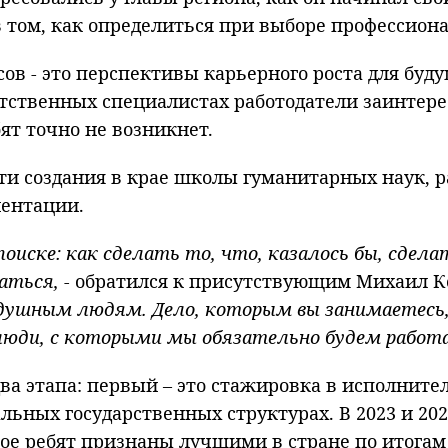
 том, как определиться при выборе профессиона
в - это перспективы карьерного роста для буд
етственных специалистах работодатели заинтере
ят точно не возникнет.
и создания в крае школы гуманитарных наук, р
ентации.
поиске: как сделать то, что, казалось бы, сдел
аться, -
обратился к присутствующим Михаил К
внодушным людям. Дело, которым вы занимаетес
сь люди, с которыми мы обязательно будем работ
два этапа: первый – это стажировка в исполните
льных государственных структурах. В 2023 и 202
вое ребят признаны лучшими в стране по итога