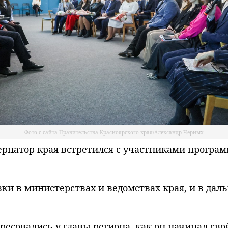
Фото с сайта Правительства Красноярского края/Александр Черных
рнатор края встретился с участниками програ
ки в министерствах и ведомствах края, и в дал
есовались у главы региона, как он начинал сво