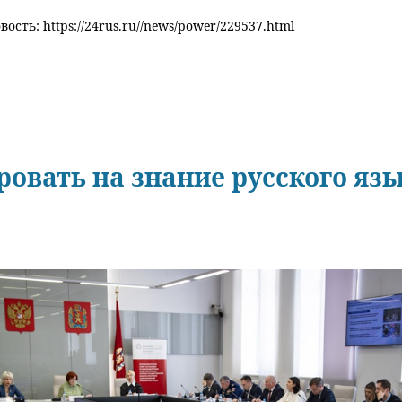
ость: https://24rus.ru//news/power/229537.html
ровать на знание русского яз