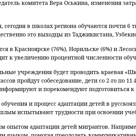
едатель комитета Вера Оськина, изменения затр
 сегодня в школах региона обучаются почти 6 ты
ественно это выходцы из Таджикистана, Узбеки
я в Красноярске (76%), Норильске (6%) и Лесоси
дит к увеличению процентной численности обу
льные учреждения будет проводить краевая «Шк
ссов пройдут собеседование, дети со 2-го по 11
оинформируют и порекомендуют подготовиться к 
обучения и процесс адаптации детей в русскоя
лым испытывают трудности при освоении учебн
ым опытом адаптации детей мигрантов. Наприме
им языком, помогая преодолеть коммуникативные