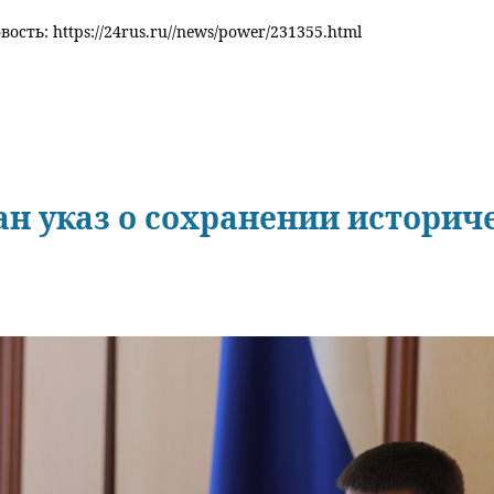
ость: https://24rus.ru//news/power/231355.html
ан указ о сохранении историч