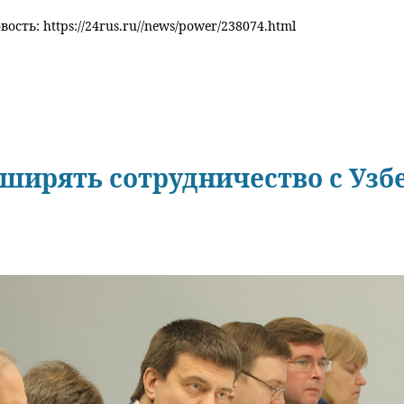
ость: https://24rus.ru//news/power/238074.html
сширять сотрудничество с Уз