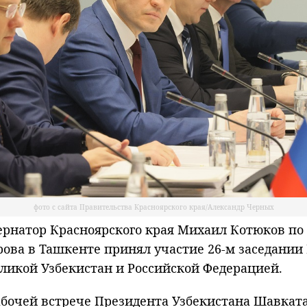
фото с сайта Правительства Красноярского края/Александр Черных
рнатор Красноярского края Михаил Котюков по
рова в Ташкенте принял участие 26-м заседани
ликой Узбекистан и Российской Федерацией.
абочей встрече Президента Узбекистана Шавката