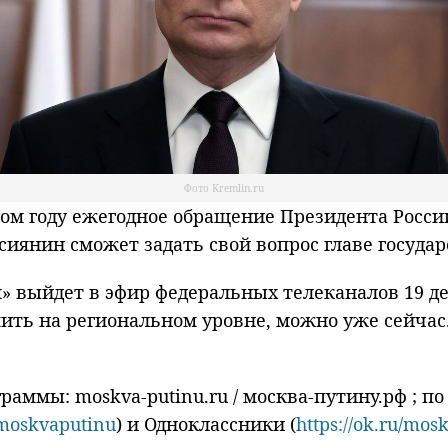
Фото Kremlin.ru
м году ежегодное обращение Президента России
иянин сможет задать свой вопрос главе государ
 выйдет в эфир федеральных телеканалов 19 дек
шить на региональном уровне, можно уже сейчас
аммы: moskva-putinu.ru / москва-путину.рф ; по 
/moskvaputinu
) и Одноклассники (
https://ok.ru/mos