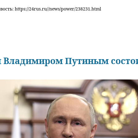
ость: https://24rus.ru//news/power/238231.html
 Владимиром Путиным состои