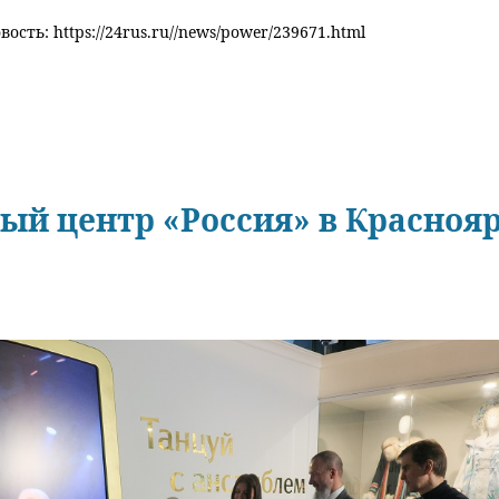
ость: https://24rus.ru//news/power/239671.html
й центр «Россия» в Краснояр