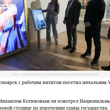
фото с сайта Правительства Красноярского края/Александр Черных
ноярск с рабочим визитом посетил начальник 
 Михаилом Котюковым он осмотрел Национальный
аевой столице по поручению главы государства.