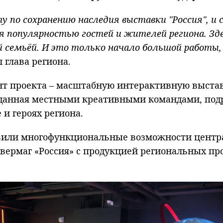
 по сохранению наследия выставки "Россия", и 
ся популярностью гостей и жителей региона. З
сей семьёй. И это только начало большой рабо
л глава региона.
т проекта – масштабную интерактивную выставк
озданная местными креативными командами, подр
и героях региона.
вили многофункциональные возможности центра:
ивермаг «Россия» с продукцией региональных пр