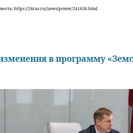
ость: https://24rus.ru//news/power/241658.html
 изменения в программу «Земс