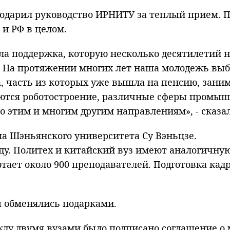
дарил руководство ИРНИТУ за теплый прием. По
 и РФ в целом.
а поддержка, которую несколько десятилетий н
а. На протяжении многих лет наша молодежь вы
, часть из которых уже вышла на пенсию, зани
аются роботостроение, различные сферы промыш
о этим и многим другим направлениям», - сказа
ма Шэньянского университета Су Вэньцзе.
оду. Политех и китайский вуз имеют аналогичну
отает около 900 преподавателей. Подготовка кад
ы обменялись подарками.
ежду двумя вузами было подписано соглашение о