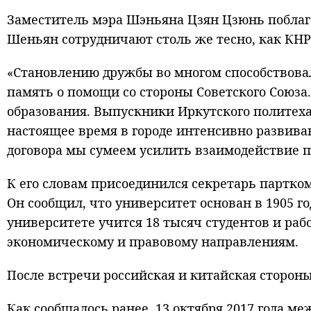
Заместитель мэра Шэньяна Цзян Цзюнь поблаго
Шеньян сотрудничают столь же тесно, как КНР
«Становлению дружбы во многом способствовал
память о помощи со стороны Советского Союз
образования. Выпускники Иркутского политеха
настоящее время в городе интенсивно развив
договора мы сумеем усилить взаимодействие п
К его словам присоединился секретарь партко
Он сообщил, что университет основан в 1905 г
университете учится 18 тысяч студентов и раб
экономическому и правовому направлениям.
После встречи российская и китайская сторон
Как сообщалось ранее, 13 октября 2017 года м