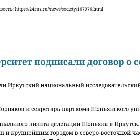
ость: https://24rus.ru//news/society/167976.html
ситет подписали договор о с
чили Иркутский национальный исследовательски
рняков и секретарь парткома Шэньянского уни
циального визита делегации Шэньяна в Иркутск
и крупнейшим городом в северо-восточной част