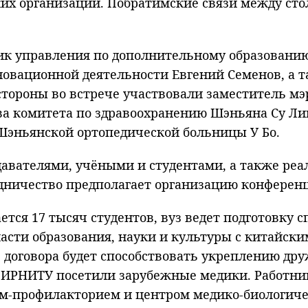
ских организаций. Побратимские связи между с
ик управления по дополнительному образованию
нновационной деятельности Евгений Семенов, а
 стороны во встрече участвовали заместитель м
ва комитета по здравоохранению Шэньяна Су Л
Шэньянской ортопедической больницы У Бо.
авателями, учёными и студентами, а также реа
дничество предполагает организацию конференц
тся 17 тысяч студентов, вуз ведет подготовку 
асти образования, науки и культуры с китайски
 договора будет способствовать укреплению дру
о ИРНИТУ посетили зарубежные медики. Работни
ем-профилакторием и центром медико-биологиче