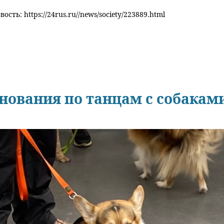
ость: https://24rus.ru//news/society/223889.html
внования по танцам с собака