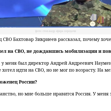
фото: стоп-кадр эфира передачи
ВО Бахтовар Зикриеев рассказал, почему хочет
шел на СВО, не дождавшись мобилизации и пов
, у меня был директор Андрей Андреевич Наумен
хотел идти на СВО, но не мог по возрасту. На м
роженец России?
данство, но мне больше нравится Россия. У меня 