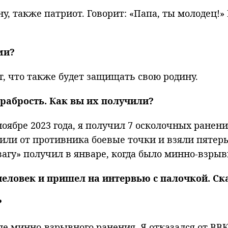
, также патриот. Говорит: «Папа, ты молодец!» И
ми?
ит, что также будет защищать свою родину.
а храбрость. Как вы их получили?
ноябре 2023 года, я получил 7 осколочных ранени
ли от противника боевые точки и взяли пятеры
вагу» получил в январе, когда было минно-взрыв
человек и пришел на интервью с палочкой. Ска
?
ле минно-взрывного ранения. Я отказался от ВВК,