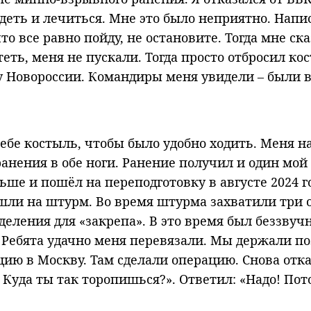
идеть и лечиться. Мне это было неприятно. Напи
что все равно пойду, не остановите. Тогда мне с
теть, меня не пускали. Тогда просто отбросил ко
у Новороссии. Командиры меня увидели – были в
л себе костыль, чтобы было удобно ходить. Мен
нения в обе ноги. Ранение получил и один мой 
ьше и пошёл на переподготовку в августе 2024 г
ошли на штурм. Во время штурма захватили три 
деления для «закрепа». В это время был беззву
 Ребята удачно меня перевязали. Мы держали по
ию в Москву. Там сделали операцию. Снова отказ
Куда ты так торопишься?». Ответил: «Надо! Пото