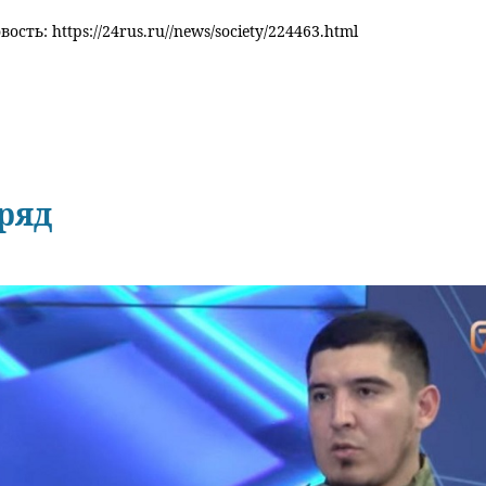
ость: https://24rus.ru//news/society/224463.html
аряд