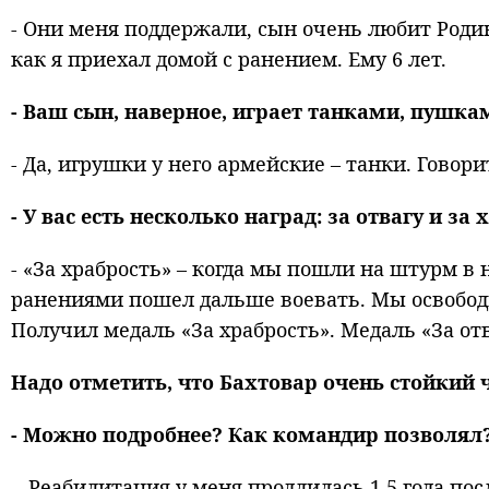
- Они меня поддержали, сын очень любит Родину
как я приехал домой с ранением. Ему 6 лет.
- Ваш сын, наверное, играет танками, пушка
- Да, игрушки у него армейские – танки. Говор
- У вас есть несколько наград: за отвагу и з
- «За храбрость» – когда мы пошли на штурм в 
ранениями пошел дальше воевать. Мы освободи
Получил медаль «За храбрость». Медаль «За от
Надо отметить, что Бахтовар очень стойкий 
-
Можно подробнее? Как командир позволял
- Реабилитация у меня продлилась 1,5 года пос