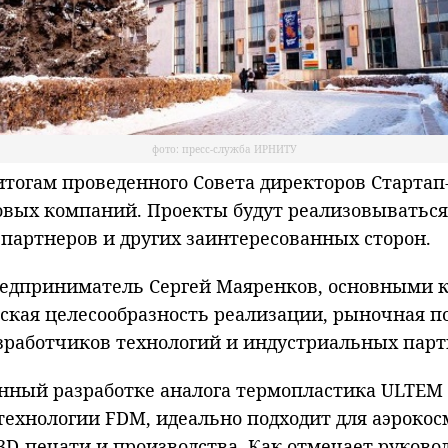
фото: пресс-служба ИРНИТУ
огам проведенного Совета директоров Стартап
новых компаний. Проекты будут реализовыватьс
 партнеров и других заинтересованных сторон.
редприниматель Сергей Маяренков, основными 
кая целесообразность реализации, рыночная пот
зработчиков технологий и индустриальных парт
нный разработке аналога термопластика ULTEM 
технологии FDM, идеально подходит для аэроко
 3D-печати и производства. Как отмечает руков