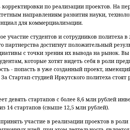
 корректировки по реализации проектов. На пе
ритетным направлениям развития науки, технол
енциал для коммерциализации.
е участие студентов и сотрудников политеха в
ого партнерства достигнут положительный резуль
циативы с точки зрения их вывода на рынок. Вы
тудентам, которые хотят видеть себя в роли пр
ость - попасть в уже созданный проект, имеющ
За Стартап-студией Иркутского политеха стоят
т девять стартапов с более 8,6 млн рублей инв
з 14 стартапов (свыше 12,5 млн рублей).
принять участие в реализации проектов в роли
ионных идей, при этом деятельность является 