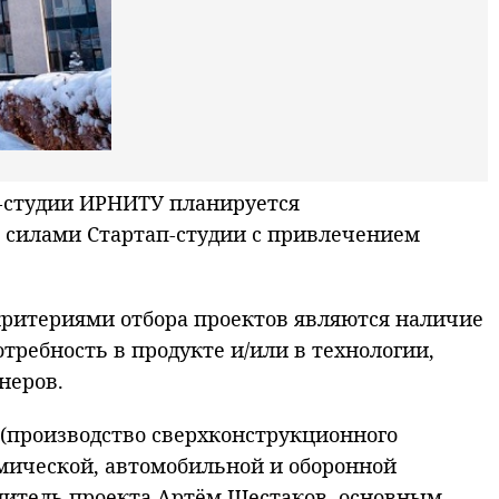
-студии ИРНИТУ планируется
я силами Стартап-студии с привлечением
критериями отбора проектов являются наличие
ребность в продукте и/или в технологии,
неров.
(производство сверхконструкционного
смической, автомобильной и оборонной
одитель проекта Артём Шестаков, основным