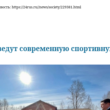
ость: https://24rus.ru//news/society/229381.html
зведут современную спортивн