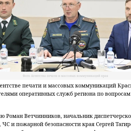
Фото Агентства печати и массовых коммуникаций края
нтстве печати и массовых коммуникаций Красн
телями оперативных служб региона по вопросам 
аю Роман Ветчинников, начальник диспетчерско
О, ЧС и пожарной безопасности края Сергей Таг