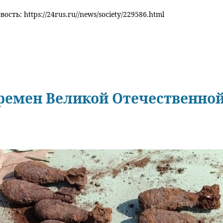
ость: https://24rus.ru//news/society/229586.html
ремен Великой Отечественной