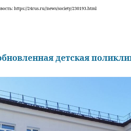
ость: https://24rus.ru//news/society/230193.html
обновленная детская поликл