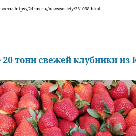
ость: https://24rus.ru//news/society/231058.html
 20 тонн свежей клубники из 