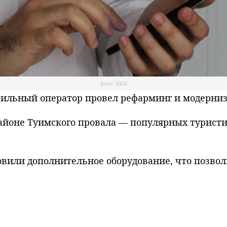
фото: НИА
льный оператор провел рефарминг и модернизи
 районе Туимского провала — популярных турист
вили дополнительное оборудование, что позвол