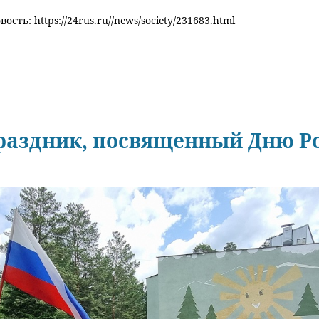
ость: https://24rus.ru//news/society/231683.html
праздник, посвященный Дню Р