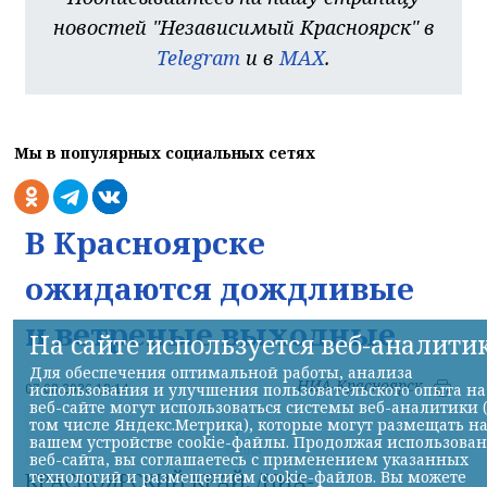
новостей "Независимый Красноярск" в
Telegram
и в
MAX
.
Мы в популярных социальных сетях
В Красноярске
ожидаются дождливые
и ветреные выходные
На сайте используется веб-аналити
Для обеспечения оптимальной работы, анализа
НИА-Красноярск
07.08.2026 13:14
использования и улучшения пользовательского опыта на
веб-сайте могут использоваться системы веб-аналитики 
том числе Яндекс.Метрика), которые могут размещать н
вашем устройстве cookie-файлы. Продолжая использова
© НИА
веб-сайта, вы соглашаетесь с применением указанных
технологий и размещением cookie-файлов. Вы можете
КРАСНОЯРСКИЙ КРАЙ, /НИА-